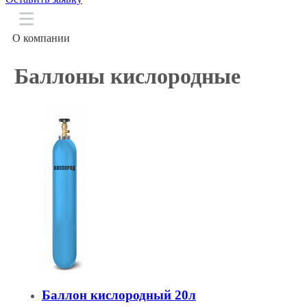
О компании
Технические газы
Баллоны кислородные
Баллоны
Сварочное оборудование
Доставка
Информация
Контакты
Баллон кислородный 20л