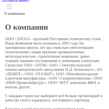
О компании
Технические газы
О компании
Баллоны
Сварочное оборудование
ООО «ЭЛГАЗ» - крупный Поставщик технических газов.
Доставка
Наша Компания была основана в 2003 году. На
протяжении многих лет мы стабильно обеспечиваем
Информация
техническими газами крупные промышленные,
Контакты
металлургические, строительные компании, давно
ставшие нашими постоянными и любимыми клиентами.
Среди них ОАО «ЭЗТМ», ОАО «Электростальский
химико-механический завод имени Н.Д. Зелинского», АО
«ДЕБЮТ», ООО «ГАЗ-БЫТ», ОАО «Павловопосадская
платочная мануфактура», ООО «Газпроектмонтаж», ООО
«ПКФ Промснабресурс», ООО "МТЗ" компании ЖКХ и
многие другие.
С каждым годом нас выбирают всё больше организаций в
качестве своего надежного, постоянного партнера.
Качество нашей продукции соответствует всем