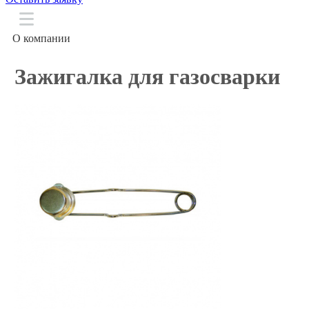
О компании
Технические газы
Зажигалка для газосварки
Баллоны
Сварочное оборудование
Доставка
Информация
Контакты